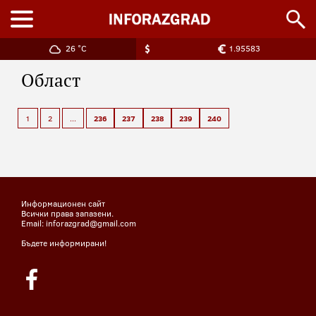
26 °C
1.95583
Област
1
2
...
236
237
238
239
240
Информационен сайт
Всички права запазени.
Email: inforazgrad@gmail.com
Бъдете информирани!