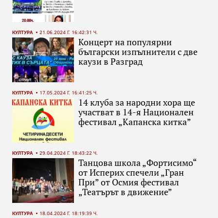
КУЛТУРА
21.06.2024 Г. 16:42:31 Ч.
Концерт на популярни
български изпълнители с две
каузи в Разград
КУЛТУРА
17.05.2024 Г. 16:41:25 Ч.
14 клуба за народни хора ще
участват в 14-я Национален
фестивал „Капанска китка”
КУЛТУРА
29.04.2024 Г. 18:43:22 Ч.
Танцова школа „Фортисимо“
от Исперих спечели „Гран
При” от Осмия фестивал
„Театърът в движение”
КУЛТУРА
18.04.2024 Г. 18:19:39 Ч.