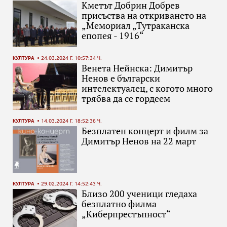
Кметът Добрин Добрев
присъства на откриването на
„Мемориал „Тутраканска
епопея - 1916“
КУЛТУРА
24.03.2024 Г. 10:57:34 Ч.
Венета Нейнска: Димитър
Ненов е български
интелектуалец, с когото много
трябва да се гордеем
КУЛТУРА
14.03.2024 Г. 18:52:36 Ч.
Безплатен концерт и филм за
Димитър Ненов на 22 март
КУЛТУРА
29.02.2024 Г. 14:52:43 Ч.
Близо 200 ученици гледаха
безплатно филма
„Киберпрестъпност“