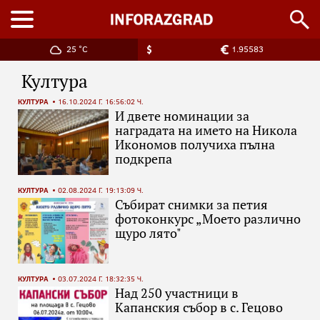
25 °C
1.95583
Култура
КУЛТУРА
16.10.2024 Г. 16:56:02 Ч.
И двете номинации за
наградата на името на Никола
Икономов получиха пълна
подкрепа
КУЛТУРА
02.08.2024 Г. 19:13:09 Ч.
Събират снимки за петия
фотоконкурс „Моето различно
щуро лято"
КУЛТУРА
03.07.2024 Г. 18:32:35 Ч.
Над 250 участници в
Капанския събор в с. Гецово