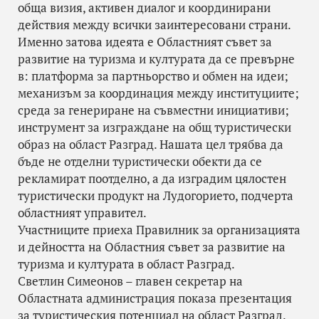
обща визия, активен диалог и координирани
действия между всички заинтересовани страни.
Именно затова идеята е Областният съвет за
развитие на туризма и културата да се превърне
в: платформа за партньорство и обмен на идеи;
механизъм за координация между институциите;
среда за генериране на съвместни инициативи;
инструмент за изграждане на общ туристически
образ на област Разград. Нашата цел трябва да
бъде не отделни туристически обекти да се
рекламират поотделно, а да изградим цялостен
туристически продукт на Лудогорието, подчерта
областният управител.
Участниците приеха Правилник за организацията
и дейността на Областния съвет за развитие на
туризма и културата в област Разград.
Светлин Симеонов – главен секретар на
Областната администрация показа презентация
за туристическия потенциал на област Разград.