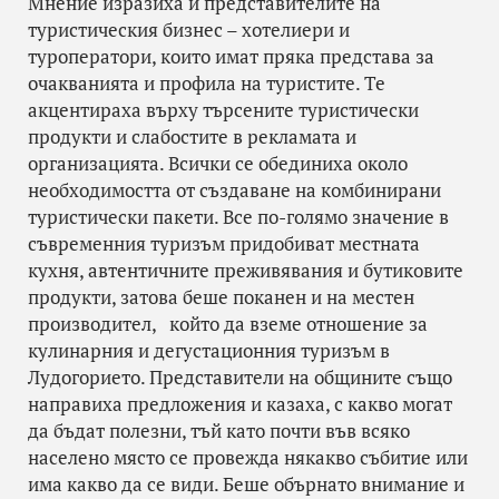
Мнение изразиха и представителите на
туристическия бизнес – хотелиери и
туроператори, които имат пряка представа за
очакванията и профила на туристите. Те
акцентираха върху търсените туристически
продукти и слабостите в рекламата и
организацията. Всички се обединиха около
необходимостта от създаване на комбинирани
туристически пакети. Все по-голямо значение в
съвременния туризъм придобиват местната
кухня, автентичните преживявания и бутиковите
продукти, затова беше поканен и на местен
производител, който да вземе отношение за
кулинарния и дегустационния туризъм в
Лудогорието. Представители на общините също
направиха предложения и казаха, с какво могат
да бъдат полезни, тъй като почти във всяко
населено място се провежда някакво събитие или
има какво да се види. Беше обърнато внимание и