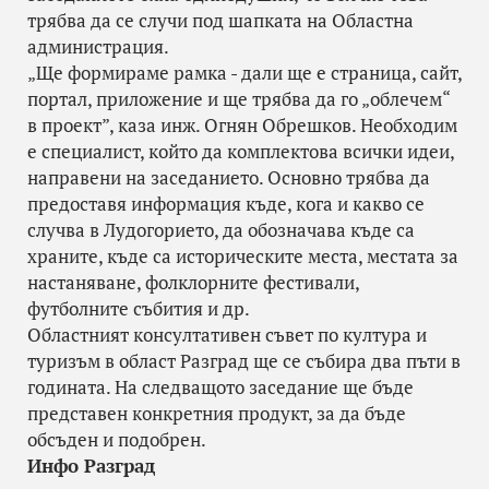
трябва да се случи под шапката на Областна
администрация.
„Ще формираме рамка - дали ще е страница, сайт,
портал, приложение и ще трябва да го „облечем“
в проект”, каза инж. Огнян Обрешков. Необходим
е специалист, който да комплектова всички идеи,
направени на заседанието. Основно трябва да
предоставя информация къде, кога и какво се
случва в Лудогорието, да обозначава къде са
храните, къде са историческите места, местата за
настаняване, фолклорните фестивали,
футболните събития и др.
Областният консултативен съвет по култура и
туризъм в област Разград ще се събира два пъти в
годината. На следващото заседание ще бъде
представен конкретния продукт, за да бъде
обсъден и подобрен.
Инфо Разград