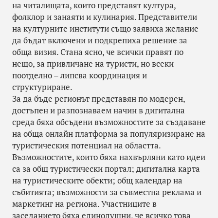
на читалищата, които представят култура,
фолклор и занаяти и кулинария. Представители
на културните институти също заявиха желание
да бъдат включени и подкрепиха решение за
обща визия. Стана ясно, че всички правят по
нещо, за привличане на туристи, но всеки
поотделно – липсва координация и
структуриране.
За да бъде регионът представян по модерен,
достъпен и разпознаваем начин в дигитална
среда бяха обсъдени възможностите за създаване
на обща онлайн платформа за популяризиране на
туристическия потенциал на областта.
Възможностите, които бяха нахвърляни като идеи
са за общ туристически портал; дигитална карта
на туристическите обекти; общ календар на
събитията; възможности за съвместна реклама и
маркетинг на региона. Участниците в
заседанието бяха единодушни, че всичко това