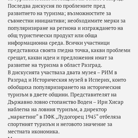
Последва дискусия по проблемите пред
развитието на туризма; възможностите за
съвместни инициативи; необходимите мерки за
популяризиране на региона и изграждането на
общ туристически продукт или обща
информационна среда. Всички участници
представиха своята гледна точка, какви проблеми
срещат, какви идеи и предложения имат за
развитие на туризма в област Разград.
В дискусията участваха двата музея – РИМ в
Разград и Историческия музей в Исперих, които
обобщиха популяризирането на историческия
туризъм в двете общини. Представителят на
Държавно ловно стопанство Воден – Ири Хисар
наблегна на ловния туризъм, а директор
„маркетинг“ в ПФК „Лудогорец 1945“ отбеляза
спортният туризъм и неговото значение за
местната икономика.