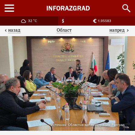
32 °C
1.95583
назад
напред
Област
Източник: Областна администрация-Разград