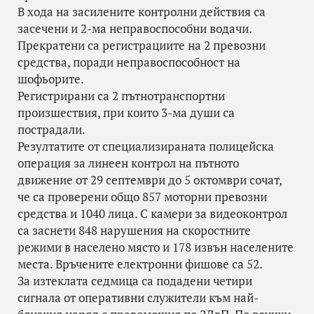
В хода на засилените контролни действия са
засечени и 2-ма неправоспособни водачи.
Прекратени са регистрациите на 2 превозни
средства, поради неправоспособност на
шофьорите.
Регистрирани са 2 пътнотранспортни
произшествия, при които 3-ма души са
пострадали.
Резултатите от специализираната полицейска
операция за линеен контрол на пътното
движение от 29 септември до 5 октомври сочат,
че са проверени общо 857 моторни превозни
средства и 1040 лица. С камери за видеоконтрол
са заснети 848 нарушения на скоростните
режими в населено място и 178 извън населените
места. Връчените електронни фишове са 52.
За изтеклата седмица са подадени четири
сигнала от оперативни служители към най-