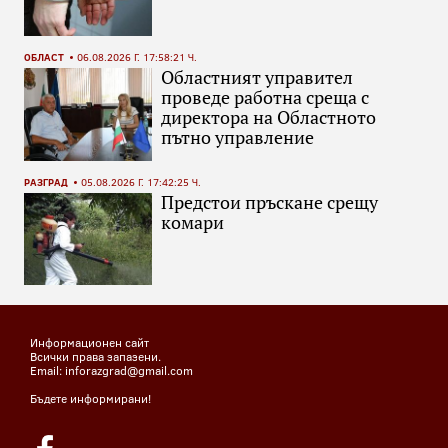
ОБЛАСТ
06.08.2026 Г. 17:58:21 Ч.
Областният управител
проведе работна среща с
директора на Областното
пътно управление
РАЗГРАД
05.08.2026 Г. 17:42:25 Ч.
Предстои пръскане срещу
комари
Информационен сайт
Всички права запазени.
Email: inforazgrad@gmail.com
Бъдете информирани!